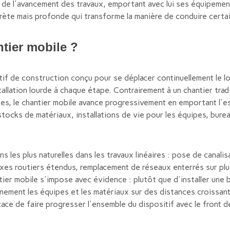
 de l'avancement des travaux, emportant avec lui ses équipement
ète mais profonde qui transforme la manière de conduire certai
tier mobile ?
tif de construction conçu pour se déplacer continuellement le l
tallation lourde à chaque étape. Contrairement à un chantier tra
es, le chantier mobile avance progressivement en emportant l'e
stocks de matériaux, installations de vie pour les équipes, bur
 les plus naturelles dans les travaux linéaires : pose de canalisa
xes routiers étendus, remplacement de réseaux enterrés sur plu
ntier mobile s'impose avec évidence : plutôt que d'installer une 
nement les équipes et les matériaux sur des distances croissant
icace de faire progresser l'ensemble du dispositif avec le front d