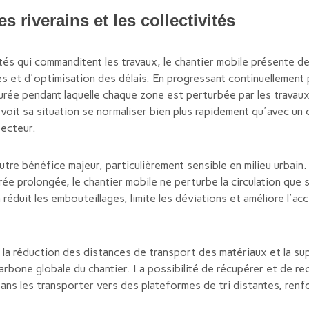
s riverains et les collectivités
ivités qui commanditent les travaux, le chantier mobile présente 
s et d'optimisation des délais. En progressant continuellement
durée pendant laquelle chaque zone est perturbée par les travaux.
oit sa situation se normaliser bien plus rapidement qu'avec un ch
secteur.
 autre bénéfice majeur, particulièrement sensible en milieu urbai
ée prolongée, le chantier mobile ne perturbe la circulation que s
réduit les embouteillages, limite les déviations et améliore l'ac
la réduction des distances de transport des matériaux et la sup
carbone globale du chantier. La possibilité de récupérer et de re
 sans les transporter vers des plateformes de tri distantes, ren